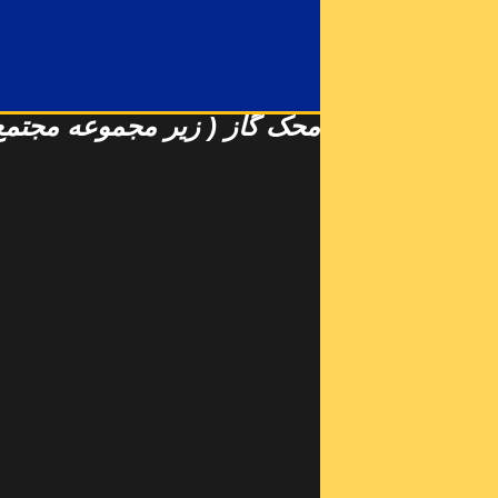
محک گاز ( زیر مج
موعه مجتمع 